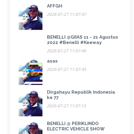
AFFGH
2026-07-27 11:07:47
BENELLI @GIIAS 11 - 21 Agustus
2022 #Benelli #Keeway
2026-07-27 11:07:46
asas
2026-07-27 11:07:45
Dirgahayu Republik Indonesia
ke 77
2026-07-27 11:07:15
BENELLI @ PERIKLINDO
ELECTRIC VEHICLE SHOW